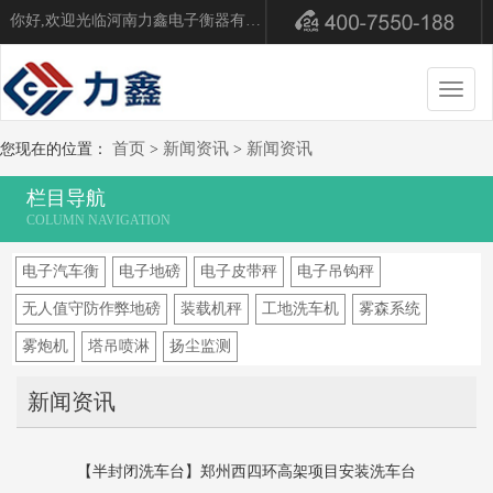
你好,欢迎光临河南力鑫电子衡器有限公司！
切
换
导
首页
新闻资讯
新闻资讯
您现在的位置：
>
>
航
栏目导航
电子汽车衡
电子地磅
电子皮带秤
电子吊钩秤
无人值守防作弊地磅
装载机秤
工地洗车机
雾森系统
雾炮机
塔吊喷淋
扬尘监测
新闻资讯
【半封闭洗车台】郑州西四环高架项目安装洗车台