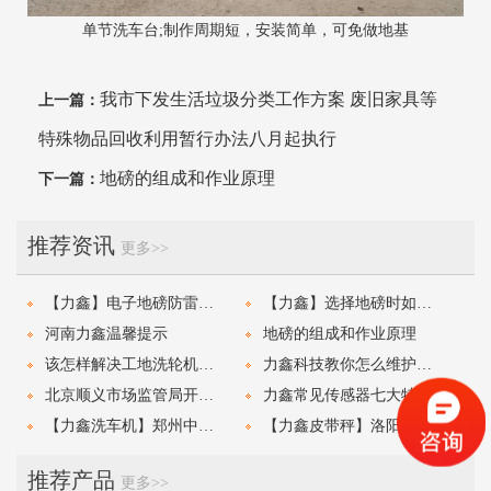
单节洗车台;制作周期短，安装简单，可免做地基
我市下发生活垃圾分类工作方案 废旧家具等
上一篇：
特殊物品回收利用暂行办法八月起执行
地磅的组成和作业原理
下一篇：
推荐资讯
更多>>
【力鑫】电子地磅防雷击和防范措施
【力鑫】选择地磅时如何决定选哪一款？
河南力鑫温馨提示
地磅的组成和作业原理
该怎样解决工地洗轮机的故障？
力鑫科技教你怎么维护自己的地磅才能省钱
北京顺义市场监管局开展粮食收储库地磅检定
力鑫常见传感器七大特性
【力鑫洗车机】郑州中牟4*4*4.8米工地洗车机安装
【力鑫皮带秤】洛阳新安县定量皮带秤安装
推荐产品
更多>>