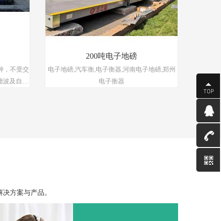
200吨电子地磅
钟，不受交
电子地磅,汽车衡,电子衡器,河南电子地磅,郑州
滤波及自动
电子衡器
除、置皮、
表、显示器
己需要的磅
重
能称出大吨
示及告警
解决方案与产品。