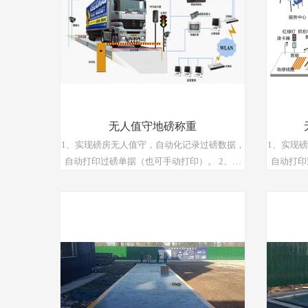
无人值守地磅称重
1、实现磅房无人值守，自动化记录过磅数据，
1、实现
自动打印过磅单据（也可手动打印）。 2、节
自动打印过
省人员开支，提高过磅效率，实现信息自动化
省人员开
管理。 3、软件应用功能强大，支持为企业量
管理。 3、软件应用功能强大，支持为企业量
身定制，界面内容及版型可根据用户自身需要
身定制，
进行自主设计及编辑。 4、自由设计磅单样
进行自主设计及
式，并支持套打。 5、灵活的报表模块，报表
式，并支持套打。 5
类型和样式齐全，可按用户要求自由提取，支
类型和样
持多条件查询。 6、所有称重数据在本系统中
持多条件查询。 6、所有
非管理员无法修改，称重瞬间抓拍的图像与本
非管理员