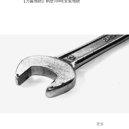
【力鑫地磅】鹤壁100吨安装地磅
更多