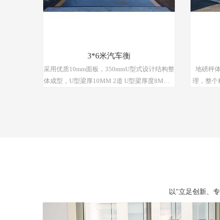
次称重数据绑定保存，方便管理人员查阅、监
次称重数
督。
3*6米汽车衡
采用优质10mm面板，350mmU型式设计结构整
地磅秤体
体成型，U型梁厚10MM 2道 U型梁厚度8MM 5
理，整个
道 ，梁头厚度20MM ， 称台上附600MM宽，
厚度达到
6MM厚的花纹钢板车道防滑2道，6MM厚护底
时
板两道形成整体密封腔结构 。
以"立足创新、