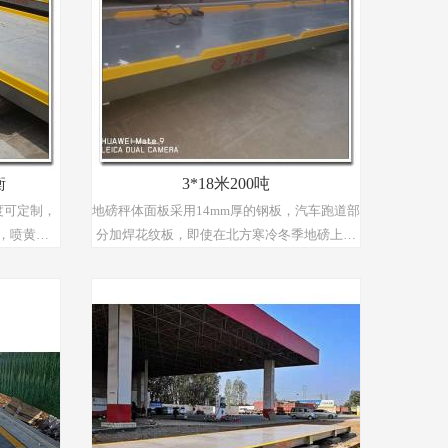
衡
3*18米200吨
度可定制，
地磅秤体面板采用14mm厚的钢板，汽车跑道部
分，喷黄色
分加焊花纹板，即使在北方寒冷冬季地磅上有
重安全姓
雨雪积留或结冰的情况下，也能使汽车在过磅
过程中有良好的摩擦力，不会因为磅面打滑而
发生意外，并且地磅两边加焊高10厘米的小型
护栏，防止因汽车不规范操作而导致汽车从地
磅上掉下去的危险发生；