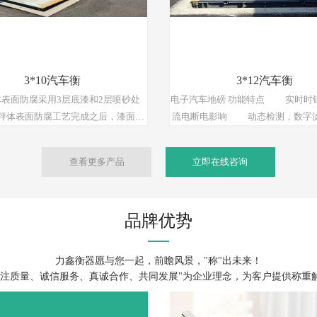
据绑定保存，方便管理人员查阅、监
督。
3*10汽车衡
3*12汽车衡
表面防腐采用3层底漆和2层喷砂处
电子汽车地磅 功能特点 实时时
秤体表面防腐工艺完成之后，漆面的
流电断电影响 动态检测，数字
1毫米以上，延长地磅秤体的生锈腐蚀
零点跟踪功能 置零、去皮、清
间，从而延长地磅的使用寿命。
微打打印等功能 键盘设定与校正 打印
查看更多产品
立即在线咨询
日报表、分类统计报表、各种总报
的工作参数和标率的报表 汉字个性化打
印：用户可根据自己的喜好编制自
品牌优势
单打印格式，可以打印汉字的货名等 轴
累计功能：一台小量程的汽车衡也
位汽车 分度值自动切换：显示精度更高
力鑫衡器愿与您一起，前瞻风景，"称"出未来！
自我诊断功能：多种错误信息提
专注质量、诚信服务、真诚合作、共同发展"为企业理念，为客户提供称重