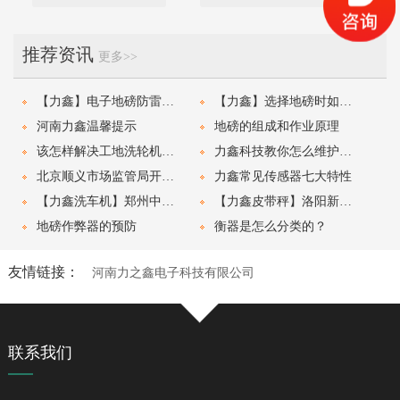
推荐资讯
更多>>
【力鑫】电子地磅防雷击和防范措施
【力鑫】选择地磅时如何决定选哪一款？
河南力鑫温馨提示
地磅的组成和作业原理
该怎样解决工地洗轮机的故障？
力鑫科技教你怎么维护自己的地磅才能省钱
北京顺义市场监管局开展粮食收储库地磅检定
力鑫常见传感器七大特性
【力鑫洗车机】郑州中牟4*4*4.8米工地洗车机安装
【力鑫皮带秤】洛阳新安县定量皮带秤安装
地磅作弊器的预防
衡器是怎么分类的？
友情链接：
河南力之鑫电子科技有限公司
联系我们