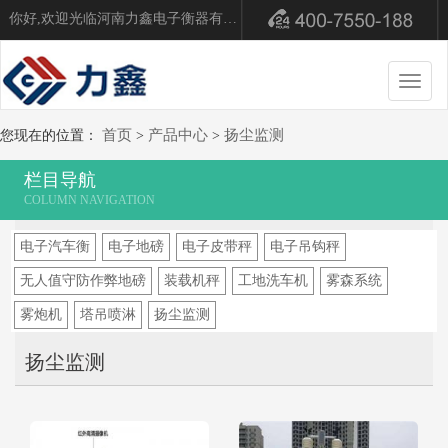
你好,欢迎光临河南力鑫电子衡器有限公司！
切
换
导
首页
产品中心
扬尘监测
您现在的位置：
>
>
航
栏目导航
电子汽车衡
电子地磅
电子皮带秤
电子吊钩秤
无人值守防作弊地磅
装载机秤
工地洗车机
雾森系统
雾炮机
塔吊喷淋
扬尘监测
扬尘监测