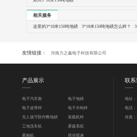
郑州3*18米150吨地磅
相关服务
这里的3*18米150吨地磅
3*18米150吨地磅怎么样？
友情链接：
河南力之鑫电子科技有限公司
产品展示
联系
电子汽车衡
电子地磅
地址：联
电子皮带秤
电子吊钩秤
电话：15
无人值守防作弊地磅
装载机秤
传真：03
工地洗车机
雾森系统
雾炮机
塔吊喷淋