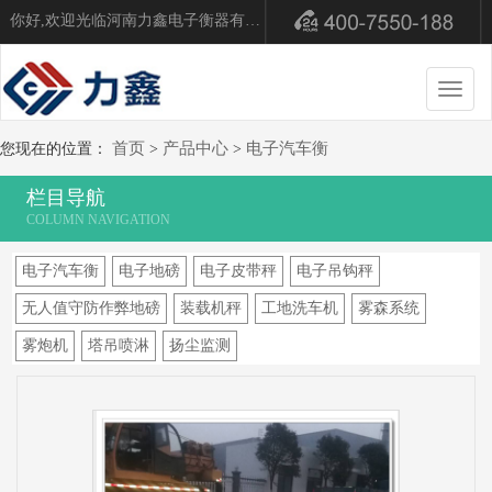
你好,欢迎光临河南力鑫电子衡器有限公司！
切
换
导
首页
产品中心
电子汽车衡
您现在的位置：
>
>
航
栏目导航
电子汽车衡
电子地磅
电子皮带秤
电子吊钩秤
无人值守防作弊地磅
装载机秤
工地洗车机
雾森系统
雾炮机
塔吊喷淋
扬尘监测