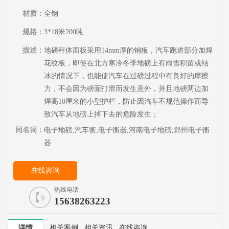
材质：
全钢
规格：
3*18米200吨
描述：
地磅秤体面板采用14mm厚的钢板，汽车跑道部分加焊
花纹板，即使在北方寒冷冬季地磅上有雨雪积留或结
冰的情况下，也能使汽车在过磅过程中有良好的摩擦
力，不会因为磅面打滑而发生意外，并且地磅两边加
焊高10厘米的小型护栏，防止因汽车不规范操作而导
致汽车从地磅上掉下去的危险发生；
同名词：
电子地磅,汽车衡,电子衡器,河南电子地磅,郑州电子衡
器
在线咨询
热线电话
15638263223
详情
相关案例
相关资讯
在线咨询