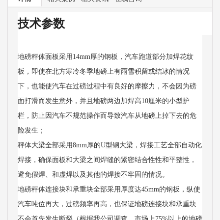
技术参数
地磅秤体面板采用14mm厚的钢板，汽车跑道部分加焊花纹
板，即使在北方寒冷冬季地磅上有雨雪积留或结冰的情况
下，也能使汽车在过磅过程中有良好的摩擦力，不会因为磅
面打滑而发生意外，并且地磅两边加焊高10厘米的小型护
栏，防止因汽车不规范操作而导致汽车从地磅上掉下去的危
险发生；
秤体大梁全部采用8mm厚的U型钢大梁，焊接工艺全部自动化
焊接，确保面板和大梁之间焊缝的紧密结合性性和平整性，
避免假焊、和虚焊以及其他的焊接不牢固的情况。
地磅秤体连接块和承重块全部采用厚度达45mm的钢板，纵使
汽车吨位再大，过磅频率再高，也保证地磅连接块和承重块
不会首先发生断裂（根据我公司调查，市场上75%以上的地磅